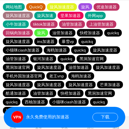
网站地图
QuickQ
旋风加速度器
旋风
优途加速器
旋风加速度器
旋风加速
坚果加速器
外网app
小牛加速器
tiktok加速器
油管加速器
上油管加速器
回锅肉加速器
旋风
油管加速器
快橙加速器
quickq
旋风加速度器
ins加速器
暴雪vp
quickq
小猫咪ciash加速器
海鸥加速器
quickq
旋风加速度器
油管加速器
银河加速器
quickq
黑洞加速官网
黑洞加速官网
旋风加速度器
油管加速器
旋风加速度器
手机外国加速器官网
老王vnp
海鸥加速器
旋风加速度器
旋风加速度器
旋风加速度器
芒果加速器
酷通加速器
油管加速器
快橙加速器
黑洞加速官网
quickq
西柚加速器
小猫咪ciash加速器
quickq
旋风加速度器
快橙加速器
永久免费使用的加速器
下载
0.524186s
首页
安卓
苹果
排行
推荐