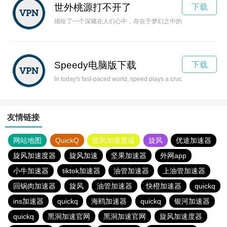
世外桃源打不开了
下载
描绘了一个深藏在人们心中，存在于梦幻之中的世外桃源，一个
Speedy电脑版下载
下载
In today's fast-paced world, speed plays a crucial role in our
友情链接
网站地图
QuickQ
旋风加速度器
旋风
优途加速器
旋风加速度器
旋风加速
坚果加速器
外网app
小牛加速器
tiktok加速器
油管加速器
上油管加速器
回锅肉加速器
旋风
油管加速器
快橙加速器
quickq
ins加速器
quickq
海鸥加速器
quickq
银河加速器
quickq
黑洞加速官网
黑洞加速官网
旋风加速度器