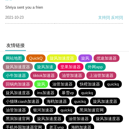
Shriya sent you a frien
2021-10-23
支持
[0]
反对
[0]
友情链接
网站地图
QuickQ
旋风加速度器
旋风
优途加速器
旋风加速度器
旋风加速
坚果加速器
外网app
小牛加速器
tiktok加速器
油管加速器
上油管加速器
回锅肉加速器
旋风
油管加速器
快橙加速器
quickq
旋风加速度器
ins加速器
暴雪vp
quickq
小猫咪ciash加速器
海鸥加速器
quickq
旋风加速度器
油管加速器
银河加速器
quickq
黑洞加速官网
黑洞加速官网
旋风加速度器
油管加速器
旋风加速度器
手机外国加速器官网
老王vnp
海鸥加速器