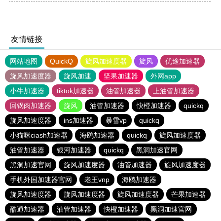
友情链接
网站地图
QuickQ
旋风加速度器
旋风
优途加速器
旋风加速度器
旋风加速
坚果加速器
外网app
小牛加速器
tiktok加速器
油管加速器
上油管加速器
回锅肉加速器
旋风
油管加速器
快橙加速器
quickq
旋风加速度器
ins加速器
暴雪vp
quickq
小猫咪ciash加速器
海鸥加速器
quickq
旋风加速度器
油管加速器
银河加速器
quickq
黑洞加速官网
黑洞加速官网
旋风加速度器
油管加速器
旋风加速度器
手机外国加速器官网
老王vnp
海鸥加速器
旋风加速度器
旋风加速度器
旋风加速度器
芒果加速器
酷通加速器
油管加速器
快橙加速器
黑洞加速官网